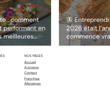
nte : comment
🦋 Entreprendre
t performant en
2026 était l’a
es meilleures
commence vrai
RES
NOS PAGES
Accueil
A propos
Contact
Franchise
Allergènes