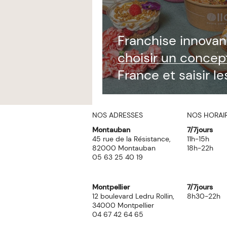
Franchise innova
choisir un concep
France et saisir l
opportunités
NOS ADRESSES
NOS HORAI
Montauban
7/7jours
45 rue de la Résistance,
11h-15h
82000 Montauban
18h-22h
05 63 25 40 19
Montpellier
7/7jours
12 boulevard Ledru Rollin,
8h30-22h
34000 Montpellier
04 67 42 64 65