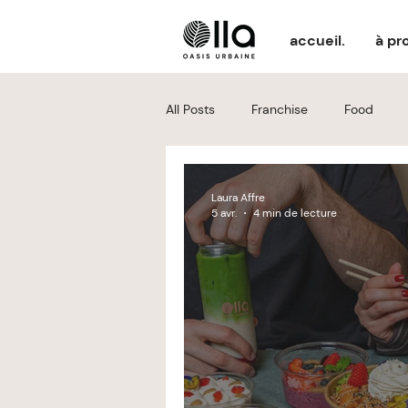
accueil.
à pr
All Posts
Franchise
Food
Laura Affre
5 avr.
4 min de lecture