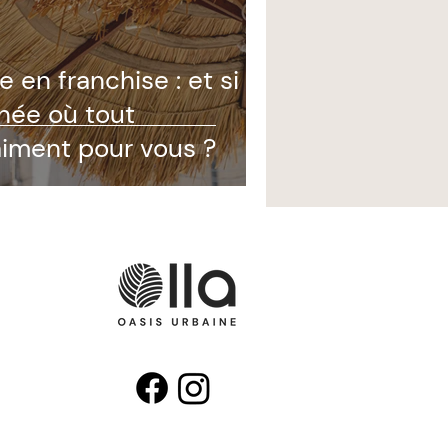
 en franchise : et si
nnée où tout
ment pour vous ?