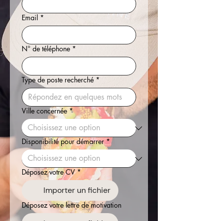
Email
*
N° de téléphone
*
Type de poste recherché
*
Ville concernée
*
Disponibilité pour démarrer
*
Déposez votre CV
*
Importer un fichier
Déposez votre lettre de motivation