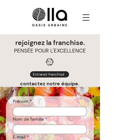
rejoignez la franchise.
PENSÉE POUR L'EXCELLENCE
Extranet franchisé
contactez notre équipe.
Prénom
*
Nom de famille
*
E‑mail
*