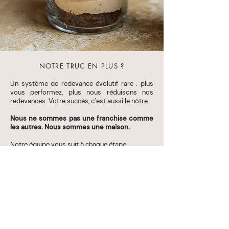
NOTRE TRUC EN PLUS ?
Un système de redevance évolutif rare : plus
vous performez, plus nous réduisons nos
redevances. Votre succès, c’est aussi le nôtre.​
Nous ne sommes pas une franchise comme
les autres. Nous sommes une maison.
Notre équipe vous suit à chaque étape.
✦
La sélection du
meilleur emplacemen
t, car
tout commence par là,
✦
L’
aide au financement
et à la création de leur
entreprise, pour partir sur des bases solides,
✦
Un
design et une identité forte
, qui se