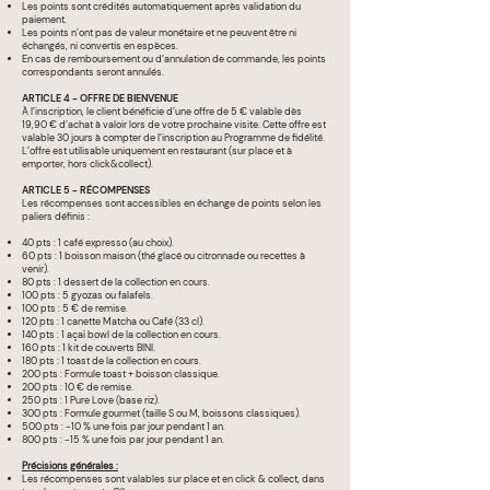
Les points sont crédités automatiquement après validation du
paiement.
Les points n’ont pas de valeur monétaire et ne peuvent être ni
échangés, ni convertis en espèces.
En cas de remboursement ou d’annulation de commande, les points
correspondants seront annulés.
ARTICLE 4 - OFFRE DE BIENVENUE
À l’inscription, le client bénéficie d’une offre de 5 € valable dès
19,90 € d’achat à valoir lors de votre prochaine visite. Cette offre est
valable 30 jours à compter de l’inscription au Programme de fidélité.
L’offre est utilisable uniquement en restaurant (sur place et à
emporter, hors click&collect).
ARTICLE 5 - RÉCOMPENSES
Les récompenses sont accessibles en échange de points selon les
paliers définis :
40 pts : 1 café expresso (au choix).
60 pts : 1 boisson maison (thé glacé ou citronnade ou recettes à
venir).
80 pts : 1 dessert de la collection en cours.
100 pts : 5 gyozas ou falafels.
100 pts : 5 € de remise.
120 pts : 1 canette Matcha ou Café (33 cl).
140 pts : 1 açaï bowl de la collection en cours.
160 pts : 1 kit de couverts BINI.
180 pts : 1 toast de la collection en cours.
200 pts : Formule toast + boisson classique.
200 pts : 10 € de remise.
250 pts : 1 Pure Love (base riz).
300 pts : Formule gourmet (taille S ou M, boissons classiques).
500 pts : -10 % une fois par jour pendant 1 an.
800 pts : -15 % une fois par jour pendant 1 an.
Précisions générales :
Les récompenses sont valables sur place et en click & collect, dans