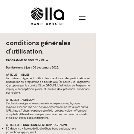
conditions générales
d'utilisation.
PROGRAMME DE FIDÉLITÉ - OLLA
Dernière mise à jour : 06 septembre 2025.
ARTICLE 1 - OBJET
Le présent règlement définit les conditions de participation et
d’utilisation du programme de fidélité Olla (ci-après « le Programme
») proposé par la société OLLA GROUPE. L’adhésion au Programme
implique l’acceptation pleine et entière des présentes conditions
par le client.
ARTICLE 2 - ADHÉSION
L’adhésion est gratuite et ouverte à toute personne physique
majeure. L’inscription peut se faire directement en restaurant ou via
l'URL :
https://shop.heypongo.com/olla-groupe/welcome/
Un seul
compte fidélité est autorisé par personne. Le compte est nominatif
et ne peut être ni cédé, ni transféré.
ARTICLE 3 - FONCTIONNEMENT DU PROGRAMME
1 € dépensé = 1 point de fidélité (hors bons cadeaux, hors
promotions appliquées).