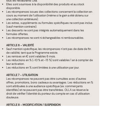
tous les restaurants Olla.
Elles sont soumises à la disponibilité des produits et au stock
disponible.
Les récompenses issues des collections concernent la collection en
cours au moment de l’utilisation (même si le gain a été obtenu sur
une collection antérieure).
Les extras, suppléments ou formules spécifiques ne sont pas inclus
(sauf mention contraire).
Les desserts ne sont pas intégrés automatiquement dans les
formules offertes.
Les récompenses ne sont ni échangeables ni remboursables.
ARTICLE 6 - VALIDITÉ
Sauf mention spécifique, les récompenses n’ont pas de date de fin
de validité, tant que le Programme existe.
Les remises en € sont valables 6 mois.
Les réductions en % (-10 % et -15 %) sont valables 1 an à compter de
leur activation.
Les réductions en % sont limitées à une utilisation par jour.
ARTICLE 7 - UTILISATION
Les récompenses ne peuvent pas être cumulées avec d’autres
offres, promotions, bons cadeaux ou avantages. Les réductions en %
sont attribuées à une audience spécifique (ex. commerçants
identifiés) et ne peuvent pas être transférées. OLLA se réserve le
droit de vérifier l’identité du porteur du compte en cas d’utilisation
douteuse.
ARTICLE 8 - MODIFICATION / SUSPENSION
OLLA se réserve le droit de modifier, suspendre ou supprimer le
Programme à tout moment, sans indemnité pour le client. En cas
d’abus, fraude ou utilisation non conforme, OLLA pourra suspendre
ou clôturer le compte fidélité concerné, sans compensation.
ARTICLE 9 - DONNÉES PERSONNELLES
Les données collectées dans le cadre du Programme sont traitées
conformément au Règlement Général sur la Protection des Données
(RGPD). Les informations recueillies sont nécessaires à la gestion du